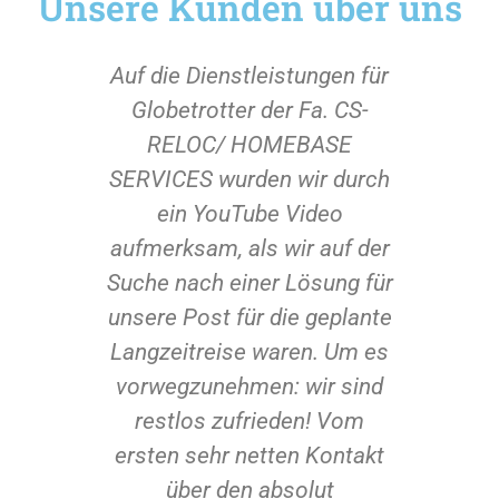
Unsere Kunden über uns
rden
Auf die Dienstleistungen für
Wir
ngen
Globetrotter der Fa. CS-
Hom
 Fa.
RELOC/ HOMEBASE
Sup
SE
SERVICES wurden wir durch
imm
n
ein YouTube Video
Wün
ToGo
aufmerksam, als wir auf der
Sch
aren
Suche nach einer Lösung für
den
ner
unsere Post für die geplante
wu
OST
Langzeitreise waren. Um es
erle
ge
vorwegzunehmen: wir sind
ch
restlos zufrieden! Vom
ttel
ersten sehr netten Kontakt
über den absolut