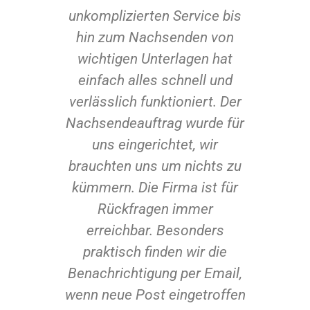
unkomplizierten Service bis
egt
hin zum Nachsenden von
amt
wichtigen Unterlagen hat
 Welt
einfach alles schnell und
n
verlässlich funktioniert. Der
ten
Nachsendeauftrag wurde für
uns eingerichtet, wir
bis
brauchten uns um nichts zu
TIVES
kümmern. Die Firma ist für
der-
Rückfragen immer
erreichbar. Besonders
on)
praktisch finden wir die
und
Benachrichtigung per Email,
wie
wenn neue Post eingetroffen